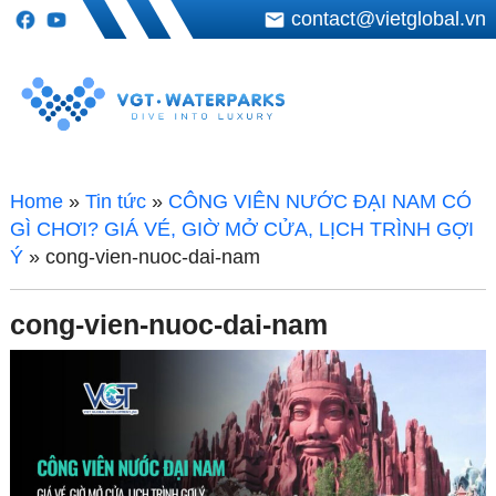
contact@vietglobal.vn
Home
»
Tin tức
»
CÔNG VIÊN NƯỚC ĐẠI NAM CÓ
GÌ CHƠI? GIÁ VÉ, GIỜ MỞ CỬA, LỊCH TRÌNH GỢI
Ý
»
cong-vien-nuoc-dai-nam
cong-vien-nuoc-dai-nam