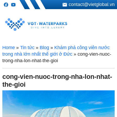
contact@vietglobal.vn
Home
»
Tin tức
»
Blog
»
Khám phá công viên nước
trong nhà lớn nhất thế giới ở Đức
»
cong-vien-nuoc-
trong-nha-lon-nhat-the-gioi
cong-vien-nuoc-trong-nha-lon-nhat-
the-gioi