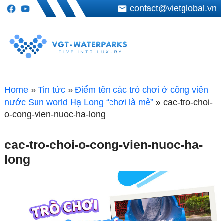
contact@vietglobal.vn
Home
»
Tin tức
»
Điểm tên các trò chơi ở công viên
nước Sun world Hạ Long “chơi là mê”
»
cac-tro-choi-
o-cong-vien-nuoc-ha-long
cac-tro-choi-o-cong-vien-nuoc-ha-
long