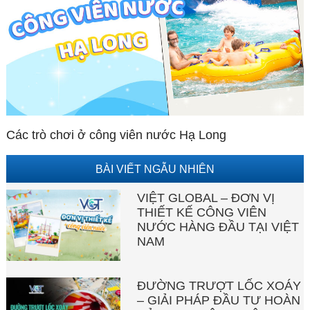
Các trò chơi ở công viên nước Hạ Long
BÀI VIẾT NGẪU NHIÊN
VIỆT GLOBAL – ĐƠN VỊ
THIẾT KẾ CÔNG VIÊN
NƯỚC HÀNG ĐẦU TẠI VIỆT
NAM
ĐƯỜNG TRƯỢT LỐC XOÁY
– GIẢI PHÁP ĐẦU TƯ HOÀN