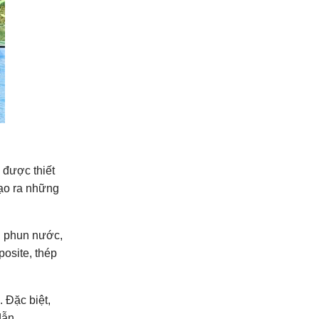
 được thiết
tạo ra những
ng phun nước,
osite, thép
 Đặc biệt,
dẫn.