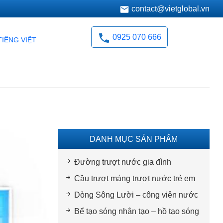
contact@vietglobal.vn
0925 070 666
TIẾNG VIỆT
DANH MỤC SẢN PHẨM
Đường trượt nước gia đình
Cầu trượt máng trượt nước trẻ em
Dòng Sông Lười – công viên nước
Bể tạo sóng nhân tạo – hồ tạo sóng