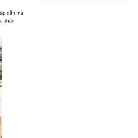
hấp dẫn mà
ác phấn