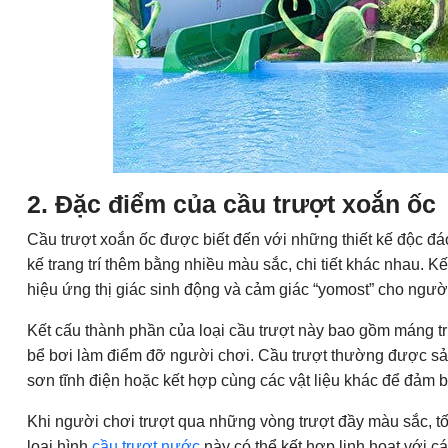
2. Đặc điểm của cầu trượt xoắn ốc
Cầu trượt xoắn ốc được biết đến với những thiết kế độc đá
kế trang trí thêm bằng nhiều màu sắc, chi tiết khác nhau.
hiệu ứng thị giác sinh động và cảm giác “yomost” cho ngườ
Kết cấu thành phần của loại cầu trượt này bao gồm máng trư
bể bơi làm điểm đỡ người chơi. Cầu trượt thường được sản 
sơn tĩnh điện hoặc kết hợp cùng các vật liệu khác để đảm b
Khi người chơi trượt qua những vòng trượt đầy màu sắc, tố
loại hình
cầu trượt nước
này có thể kết hợp linh hoạt với c