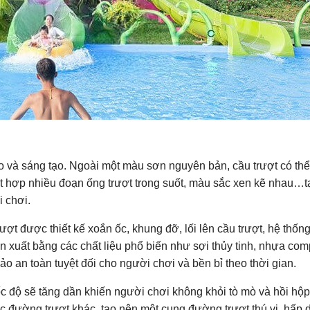
o và sáng tạo. Ngoài một màu sơn nguyên bản, cầu trượt có thể
 Kết hợp nhiều đoạn ống trượt trong suốt, màu sắc xen kẽ nhau…
i chơi.
ợt được thiết kế xoắn ốc, khung đỡ, lối lên cầu trượt, hệ thố
xuất bằng các chất liệu phổ biến như sợi thủy tinh, nhựa comp
ảo an toàn tuyệt đối cho người chơi và bền bỉ theo thời gian.
c độ sẽ tăng dần khiến người chơi không khỏi tò mò và hồi hộp.
ác đường trượt khác, tạo nên một cung đường trượt thú vị, hấp 