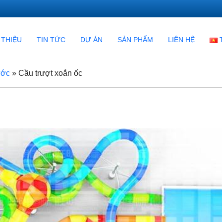
 THIỆU
TIN TỨC
DỰ ÁN
SẢN PHẨM
LIÊN HỆ
ước
»
Cầu trượt xoắn ốc