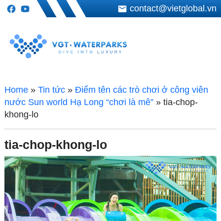
contact@vietglobal.vn
Home
»
Tin tức
»
Điểm tên các trò chơi ở công viên
nước Sun world Hạ Long “chơi là mê”
»
tia-chop-
khong-lo
tia-chop-khong-lo