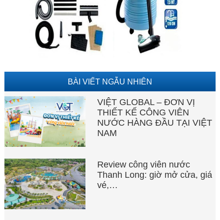
BÀI VIẾT NGẪU NHIÊN
VIỆT GLOBAL – ĐƠN VỊ
THIẾT KẾ CÔNG VIÊN
NƯỚC HÀNG ĐẦU TẠI VIỆT
NAM
Review công viên nước
Thanh Long: giờ mở cửa, giá
vé,…