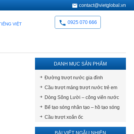
contact@vietglobal.vn
0925 070 666
TIẾNG VIỆT
DANH MỤC SẢN PHẨM
Đường trượt nước gia đình
Cầu trượt máng trượt nước trẻ em
Dòng Sông Lười – công viên nước
Bể tạo sóng nhân tạo – hồ tạo sóng
Cầu trượt xoắn ốc
BÀI VIẾT NGẪU NHIÊN