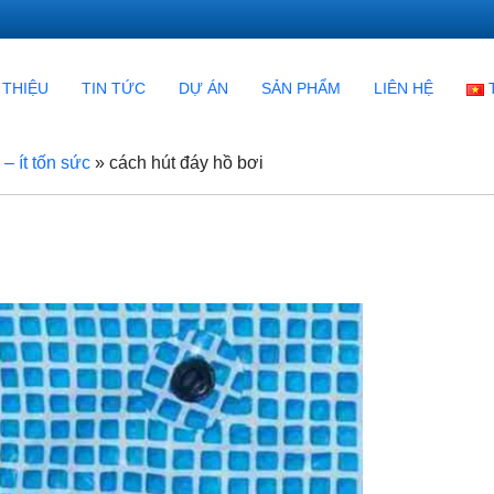
 THIỆU
TIN TỨC
DỰ ÁN
SẢN PHẨM
LIÊN HỆ
– ít tốn sức
»
cách hút đáy hồ bơi