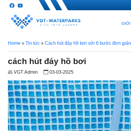
GIỚI
Home
»
Tin tức
»
Cách hút đáy hồ bơi với 6 bước đơn giản 
cách hút đáy hồ bơi
VGT Admin
03-03-2025