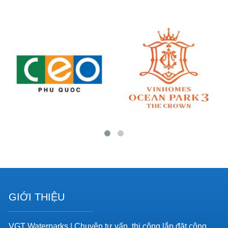
GIỚI THIỆU
VGT Waterparks | Chuyên tư vấn, thi công lắp đặt công