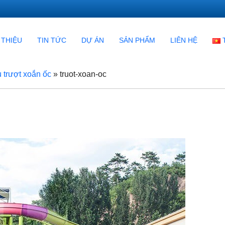
 THIỆU
TIN TỨC
DỰ ÁN
SẢN PHẨM
LIÊN HỆ
 trượt xoắn ốc
»
truot-xoan-oc