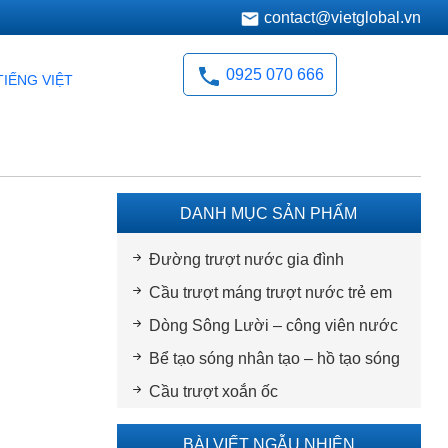
contact@vietglobal.vn
0925 070 666
TIẾNG VIỆT
DANH MỤC SẢN PHẨM
Đường trượt nước gia đình
Cầu trượt máng trượt nước trẻ em
Dòng Sông Lười – công viên nước
Bể tạo sóng nhân tạo – hồ tạo sóng
Cầu trượt xoắn ốc
BÀI VIẾT NGẪU NHIÊN