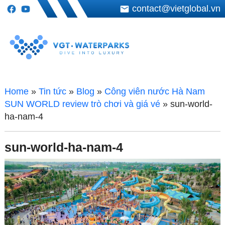
contact@vietglobal.vn
Home
»
Tin tức
»
Blog
»
Công viên nước Hà Nam
SUN WORLD review trò chơi và giá vé
»
sun-world-
ha-nam-4
sun-world-ha-nam-4