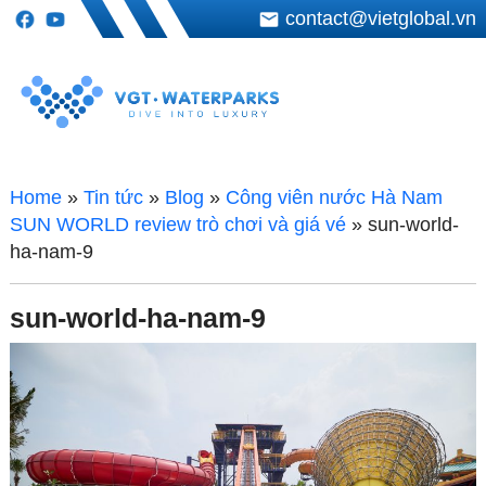
contact@vietglobal.vn
Home
»
Tin tức
»
Blog
»
Công viên nước Hà Nam
SUN WORLD review trò chơi và giá vé
»
sun-world-
ha-nam-9
sun-world-ha-nam-9