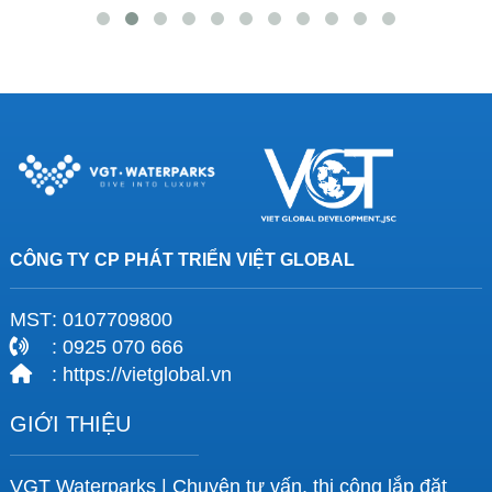
CÔNG TY CP PHÁT TRIỂN VIỆT GLOBAL
MST
: 0107709800
: 0925 070 666
: https://vietglobal.vn
GIỚI THIỆU
VGT Waterparks | Chuyên tư vấn, thi công lắp đặt