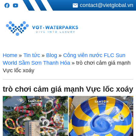
contact@vietglobal.vn
Home
»
Tin tức
»
Blog
»
Công viên nước FLC Sun
World Sầm Sơn Thanh Hóa
»
trò chơi cảm giá mạnh
Vực lốc xoáy
trò chơi cảm giá mạnh Vực lốc xoáy