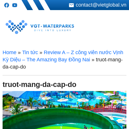
contact@vietglobal.vn
Home
»
Tin tức
»
Review A – Z công viên nước Vịnh
Kỳ Diệu – The Amazing Bay Đồng Nai
»
truot-mang-
da-cap-do
truot-mang-da-cap-do