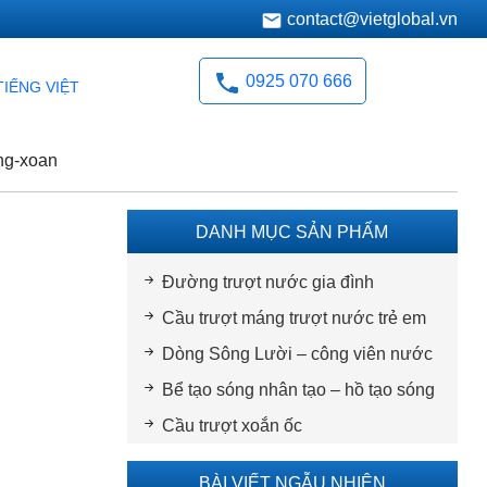
contact@vietglobal.vn
0925 070 666
TIẾNG VIỆT
ng-xoan
DANH MỤC SẢN PHẨM
Đường trượt nước gia đình
Cầu trượt máng trượt nước trẻ em
Dòng Sông Lười – công viên nước
Bể tạo sóng nhân tạo – hồ tạo sóng
Cầu trượt xoắn ốc
BÀI VIẾT NGẪU NHIÊN