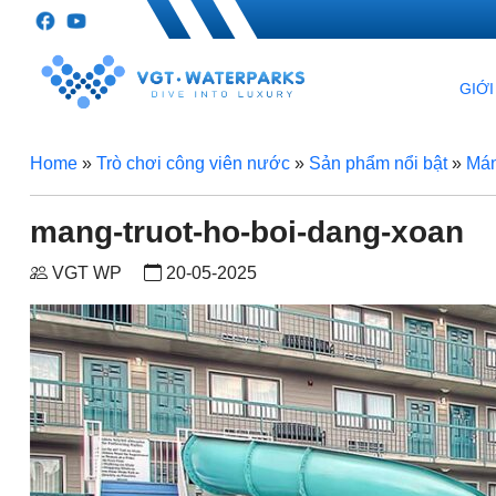
GIỚI
Home
»
Trò chơi công viên nước
»
Sản phẩm nổi bật
»
Mán
mang-truot-ho-boi-dang-xoan
VGT WP
20-05-2025