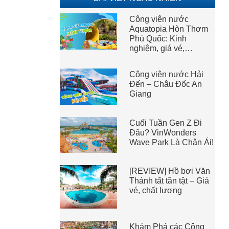
Công viên nước
Aquatopia Hòn Thơm
Phú Quốc: Kinh
nghiệm, giá vé,…
Công viên nước Hải
Đến – Châu Đốc An
Giang
Cuối Tuần Gen Z Đi
Đâu? VinWonders
Wave Park Là Chân Ái!
[REVIEW] Hồ bơi Văn
Thánh tất tần tật – Giá
vé, chất lượng
Khám Phá các Công