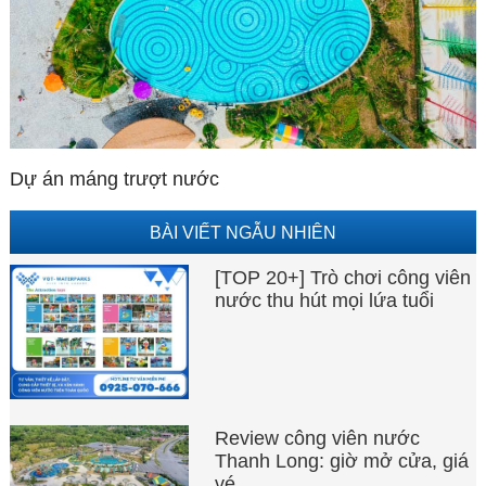
Dự án máng trượt nước
BÀI VIẾT NGẪU NHIÊN
[TOP 20+] Trò chơi công viên
nước thu hút mọi lứa tuổi
Review công viên nước
Thanh Long: giờ mở cửa, giá
vé,…