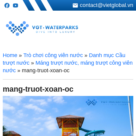
contact@vietglobal.vn
Home
»
Trò chơi công viên nước
»
Danh mục Cầu
trượt nước
»
Máng trượt nước, máng trượt công viên
nước
»
mang-truot-xoan-oc
mang-truot-xoan-oc