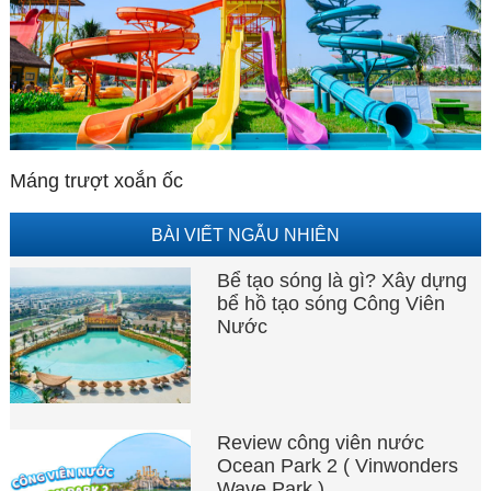
Máng trượt xoắn ốc
BÀI VIẾT NGẪU NHIÊN
Bể tạo sóng là gì? Xây dựng
bể hồ tạo sóng Công Viên
Nước
Review công viên nước
Ocean Park 2 ( Vinwonders
Wave Park )