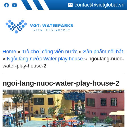
contact@vietglobal.vn
Home
»
Trò chơi công viên nước
»
Sản phẩm nổi bật
»
Ngôi làng nước Water play house
»
ngoi-lang-nuoc-
water-play-house-2
ngoi-lang-nuoc-water-play-house-2