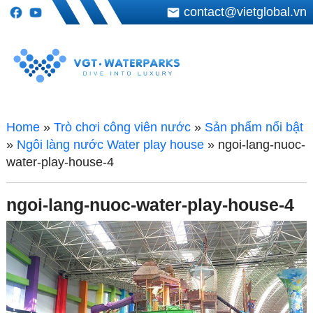
contact@vietglobal.vn
Home
»
Trò chơi công viên nước
»
Sản phẩm nổi bật
»
Ngôi làng nước Water play house
»
ngoi-lang-nuoc-
water-play-house-4
ngoi-lang-nuoc-water-play-house-4