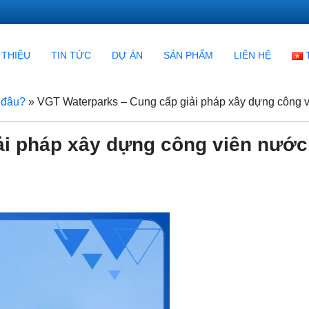
 THIỆU
TIN TỨC
DỰ ÁN
SẢN PHẨM
LIÊN HỆ
 đâu?
»
VGT Waterparks – Cung cấp giải pháp xây dựng công v
ải pháp xây dựng công viên nước