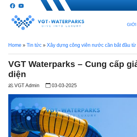
GIỚI
Home
»
Tin tức
»
Xây dựng công viên nước cần bắt đầu từ
VGT Waterparks – Cung cấp gi
diện
VGT Admin
03-03-2025