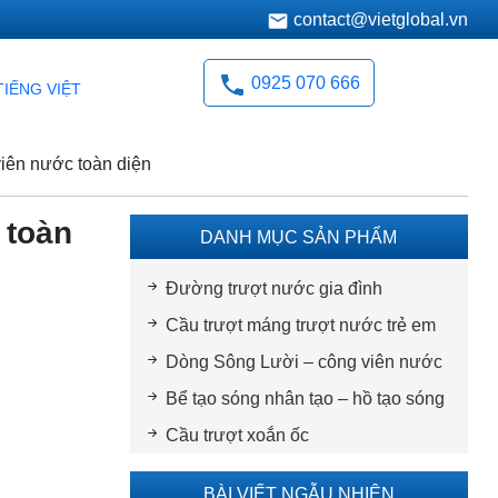
contact@vietglobal.vn
0925 070 666
TIẾNG VIỆT
iên nước toàn diện
 toàn
DANH MỤC SẢN PHẨM
Đường trượt nước gia đình
Cầu trượt máng trượt nước trẻ em
Dòng Sông Lười – công viên nước
Bể tạo sóng nhân tạo – hồ tạo sóng
Cầu trượt xoắn ốc
BÀI VIẾT NGẪU NHIÊN