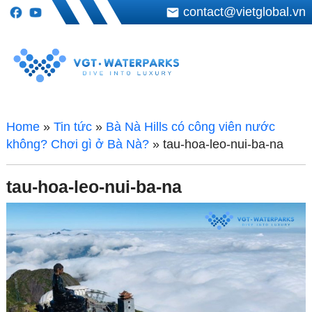
contact@vietglobal.vn
Home
»
Tin tức
»
Bà Nà Hills có công viên nước
không? Chơi gì ở Bà Nà?
»
tau-hoa-leo-nui-ba-na
tau-hoa-leo-nui-ba-na