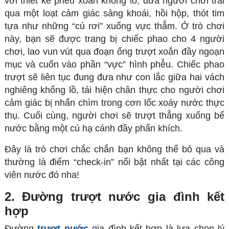
với thiết kế phễu xoắn khổng lồ, đưa người chơi trải
qua một loạt cảm giác sảng khoái, hồi hộp, thót tim
tựa như những “cú rơi” xuống vực thẳm. Ở trò chơi
này, bạn sẽ được trang bị chiếc phao cho 4 người
chơi, lao vun vút qua đoạn ống trượt xoắn đầy ngoạn
mục và cuốn vào phần “vực” hình phễu. Chiếc phao
trượt sẽ liên tục đung đưa như con lắc giữa hai vách
nghiêng khổng lồ, tái hiện chân thực cho người chơi
cảm giác bị nhấn chìm trong cơn lốc xoáy nước thực
thụ. Cuối cùng, người chơi sẽ trượt thẳng xuống bể
nước bằng một cú hạ cánh đầy phấn khích.
Đây là trò chơi chắc chắn bạn không thể bỏ qua và
thường là điểm “check-in” nổi bật nhất tại các công
viên nước đó nha!
2. Đường trượt nước gia đình kết
hợp
Đường
trượt nước
gia đình kết hợp là lựa chọn lý