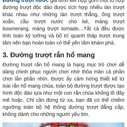
Đường trượt nước
gia đình kết hợp gồm một tổ hợp
đường trượt độc đáo được tích hợp nhiều làn trượt
khác nhau như những làn trượt thẳng, ống trượt
xoắn, cầu trượt nước cho bé, máng trượt
boomerang, máng trượt tornado…Tất cả đều được
tính toán kỹ lưỡng và bố trí quanh tháp trượt trung
tâm nên bạn hoàn toàn có thể yên tâm khám phá.
3. Đường trượt rắn hổ mang
Đường trượt rắn hổ mang là hạng mục trò chơi dễ
dàng chinh phục người chơi nhờ thỏa mãn cả phần
chơi lẫn phần nhìn. Được ấy cảm hứng thiết kế từ
loài rắn hổ mang chúa, toàn bộ đường trượt được tạo
hình độc đáo tựa như một con rắn chúa khổng lồ đầy
mê hoặc. Chỉ cần đứng từ xa, bạn đã có thể chiêm
ngưỡng toàn bộ hệ thống đường trượt đẳng cấp,
không dành cho những người yếu tim.