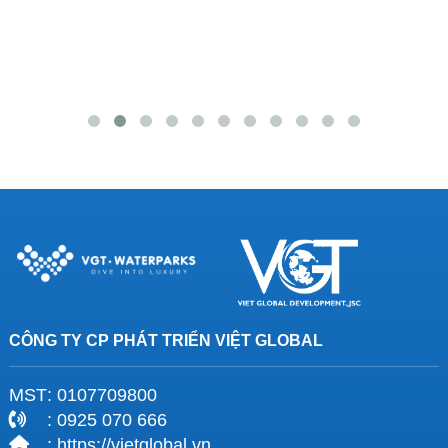
CÔNG TY CP PHÁT TRIỂN VIỆT GLOBAL
MST
: 0107709800
: 0925 070 666
: https://vietglobal.vn