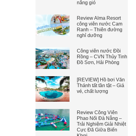
nắng gió
Review Alma Resort
công viên nước Cam
Ranh – Thiên đường
nghỉ dưỡng
Công viên nước Đồi
Rồng – CVN Thủy Tinh
Đồ Sơn, Hải Phòng
[REVIEW] Hồ bơi Văn
Thánh tất tần tật – Giá
vé, chất lượng
Review Công Viên
Phao Nổi Đà Nẵng –
Trải Nghiệm Giải Nhiệt
Cực Đã Giữa Biển
Khơi