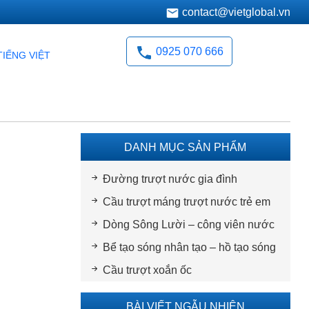
contact@vietglobal.vn
0925 070 666
TIẾNG VIỆT
DANH MỤC SẢN PHẨM
Đường trượt nước gia đình
Cầu trượt máng trượt nước trẻ em
Dòng Sông Lười – công viên nước
Bể tạo sóng nhân tạo – hồ tạo sóng
Cầu trượt xoắn ốc
BÀI VIẾT NGẪU NHIÊN