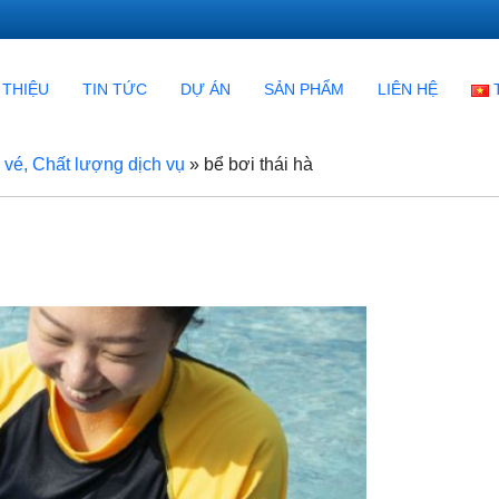
 THIỆU
TIN TỨC
DỰ ÁN
SẢN PHẨM
LIÊN HỆ
á vé, Chất lượng dịch vụ
»
bể bơi thái hà