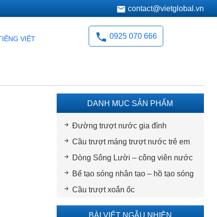
contact@vietglobal.vn
0925 070 666
TIẾNG VIỆT
DANH MỤC SẢN PHẨM
Đường trượt nước gia đình
Cầu trượt máng trượt nước trẻ em
Dòng Sông Lười – công viên nước
Bể tạo sóng nhân tạo – hồ tạo sóng
Cầu trượt xoắn ốc
BÀI VIẾT NGẪU NHIÊN