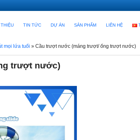
 THIỆU
TIN TỨC
DỰ ÁN
SẢN PHẨM
LIÊN HỆ
t mọi lứa tuổi
»
Cầu trượt nước (máng trượt/ ống trượt nước)
ng trượt nước)