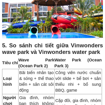
5. So sánh chi tiết giữa Vinwonders
wave park và Vinwonders water park
Wave Park
Water Park (Ocean
Tiêu chí
(Ocean Park 2)
Park 3)
Bãi biển nhân tạo
Công viên nước chuẩn
Loại
& sóng + thể thao
với slide + bể bơi + sân
hình
biển + sân cát sôi
thiếu nhi + bổ sung
động
BBQ, game
Người
Gia đình, nhóm
Cặp đôi, gia đình, nhóm
chơi
bạn thích không