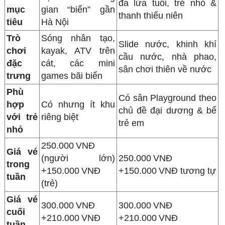
đa lứa tuổi, trẻ nhỏ &
mục
gian “biển” gần
thanh thiếu niên
tiêu
Hà Nội
Trò
Sóng nhân tạo,
Slide nước, khinh khí
chơi
kayak, ATV trên
cầu nước, nhà phao,
đặc
cát, các mini
sân chơi thiên về nước
trưng
games bãi biển
Phù
Có sân Playground theo
hợp
Có nhưng ít khu
chủ đề đại dương & bể
với trẻ
riêng biệt
trẻ em
nhỏ
250.000 VNĐ
Giá vé
(người lớn)
250.000 VNĐ
trong
+150.000 VNĐ
+150.000 VNĐ tương tự
tuần
(trẻ)
Giá vé
300.000 VNĐ
300.000 VNĐ
cuối
+210.000 VNĐ
+210.000 VNĐ
tuần