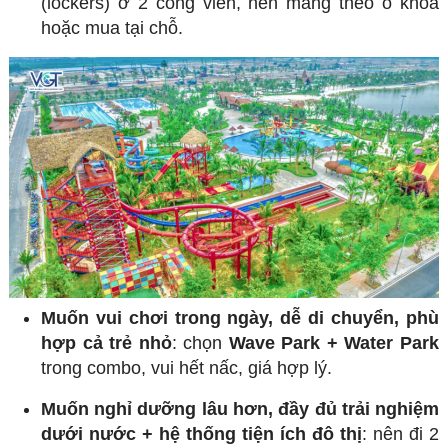
(lockers) ở 2 công viên, nên mang theo ổ khóa
hoặc mua tại chỗ.
Muốn vui chơi trong ngày, dễ di chuyển, phù
hợp cả trẻ nhỏ
: chọn
Wave Park + Water Park
trong combo, vui hết nấc, giá hợp lý.
Muốn nghỉ dưỡng lâu hơn, đầy đủ trải nghiệm
dưới nước + hệ thống tiện ích đô thị
: nên đi 2