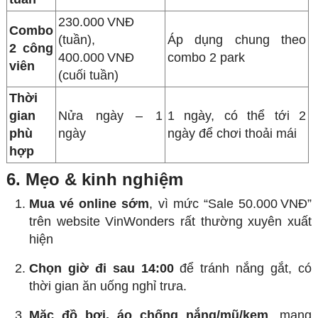
230.000 VNĐ
Combo
(tuần),
Áp dụng chung theo
2 công
400.000 VNĐ
combo 2 park
viên
(cuối tuần)
Thời
gian
Nửa ngày – 1
1 ngày, có thể tới 2
phù
ngày
ngày để chơi thoải mái
hợp
6. Mẹo & kinh nghiệm
Mua vé online sớm
, vì mức “Sale 50.000 VNĐ”
trên website VinWonders rất thường xuyên xuất
hiện
Chọn giờ đi sau 14:00
để tránh nắng gắt, có
thời gian ăn uống nghỉ trưa.
Mặc đồ bơi, áo chống nắng/mũ/kem
, mang