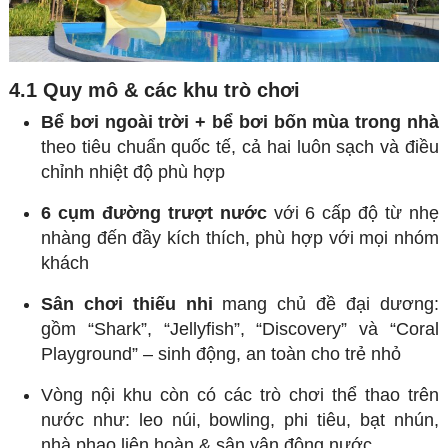
4.1 Quy mô & các khu trò chơi
Bể bơi ngoài trời + bể bơi bốn mùa trong nhà
theo tiêu chuẩn quốc tế, cả hai luôn sạch và điều
chỉnh nhiệt độ phù hợp
6 cụm đường trượt nước
với 6 cấp độ từ nhẹ
nhàng đến đầy kích thích, phù hợp với mọi nhóm
khách
Sân chơi thiếu nhi
mang chủ đề đại dương:
gồm “Shark”, “Jellyfish”, “Discovery” và “Coral
Playground” – sinh động, an toàn cho trẻ nhỏ
Vòng nội khu còn có các trò chơi thể thao trên
nước như: leo núi, bowling, phi tiêu, bạt nhún,
nhà phao liên hoàn & sân vận động nước