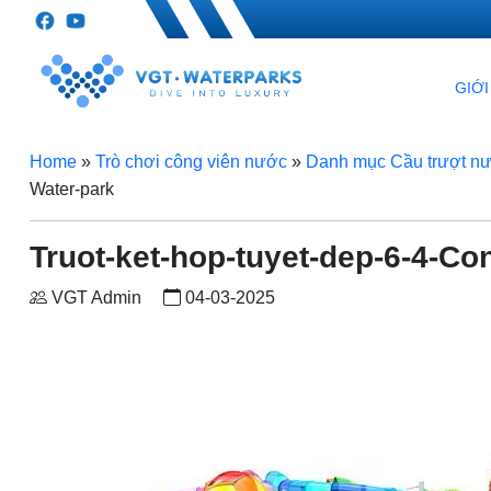
GIỚI
Home
»
Trò chơi công viên nước
»
Danh mục Cầu trượt n
Water-park
Truot-ket-hop-tuyet-dep-6-4-C
VGT Admin
04-03-2025