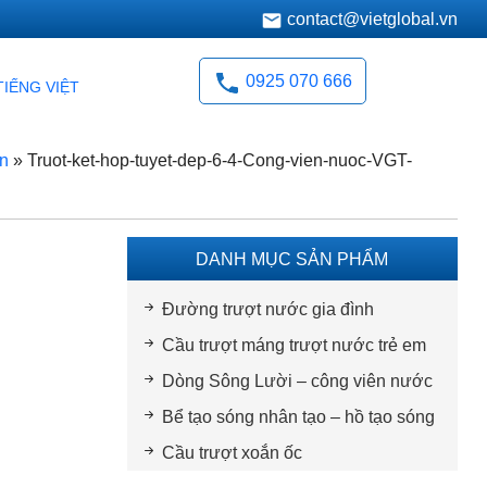
contact@vietglobal.vn
0925 070 666
TIẾNG VIỆT
àn
»
Truot-ket-hop-tuyet-dep-6-4-Cong-vien-nuoc-VGT-
DANH MỤC SẢN PHẨM
Đường trượt nước gia đình
Cầu trượt máng trượt nước trẻ em
Dòng Sông Lười – công viên nước
Bể tạo sóng nhân tạo – hồ tạo sóng
Cầu trượt xoắn ốc