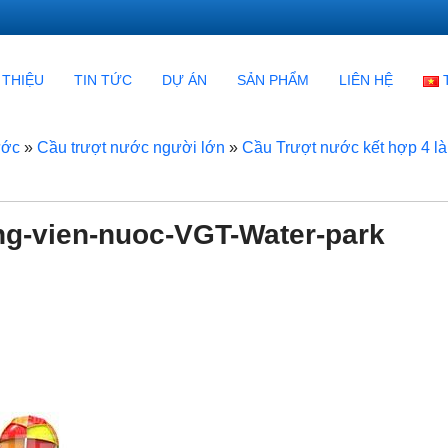
 THIỆU
TIN TỨC
DỰ ÁN
SẢN PHẨM
LIÊN HỆ
ước
»
Cầu trượt nước người lớn
»
Cầu Trượt nước kết hợp 4 l
ong-vien-nuoc-VGT-Water-park