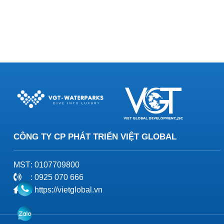
CÔNG TY CP PHÁT TRIỂN VIỆT GLOBAL
MST
: 0107709800
: 0925 070 666
: https://vietglobal.vn