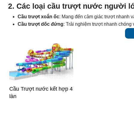
2. Các loại cầu trượt nước người 
Cầu trượt xoắn ốc
: Mang đến cảm giác trượt nhanh v
Cầu trượt dốc đứng
: Trải nghiệm trượt nhanh chóng 
Cầu trượt kết hợp
: Sự kết hợp của nhiều loại cầu tr
Tham khảo ngay các sản phẩm Cầu trượt 
Cầu Trượt nước kết hợp 4
làn