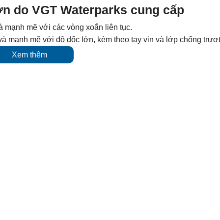
lớn do VGT Waterparks cung cấp
à mạnh mẽ với các vòng xoắn liên tục.
và mạnh mẽ với độ dốc lớn, kèm theo tay vịn và lớp chống trượt
ượt khác nhau, mang lại trải nghiệm đa dạng từ nhẹ nhàng đến 
Xem thêm
nước người lớn do VGT Waterparks cung cấp!