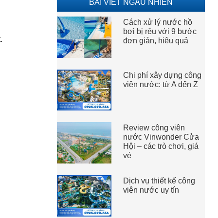
BÀI VIẾT NGẪU NHIÊN
Cách xử lý nước hồ
bơi bị rêu với 9 bước
.
đơn giản, hiệu quả
mạnh mẽ.
Chi phí xây dựng công
viên nước: từ A đến Z
Review công viên
nước Vinwonder Cửa
Hội – các trò chơi, giá
vé
Dịch vụ thiết kế công
viên nước uy tín