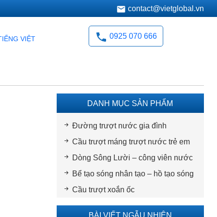
contact@vietglobal.vn
0925 070 666
TIẾNG VIỆT
DANH MỤC SẢN PHẨM
Đường trượt nước gia đình
Cầu trượt máng trượt nước trẻ em
Dòng Sông Lười – công viên nước
Bể tạo sóng nhân tạo – hồ tạo sóng
Cầu trượt xoắn ốc
BÀI VIẾT NGẪU NHIÊN