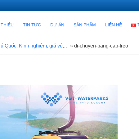
 THIỆU
TIN TỨC
DỰ ÁN
SẢN PHẨM
LIÊN HỆ
 Quốc: Kinh nghiệm, giá vé,…
»
di-chuyen-bang-cap-treo