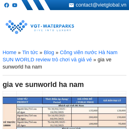
contact@vietglobal.vn
Home
»
Tin tức
»
Blog
»
Công viên nước Hà Nam
SUN WORLD review trò chơi và giá vé
»
gia ve
sunworld ha nam
gia ve sunworld ha nam