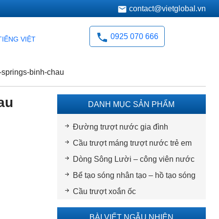
contact@vietglobal.vn
0925 070 666
TIẾNG VIỆT
-springs-binh-chau
au
DANH MỤC SẢN PHẨM
Đường trượt nước gia đình
Cầu trượt máng trượt nước trẻ em
Dòng Sông Lười – công viên nước
Bể tạo sóng nhân tạo – hồ tạo sóng
Cầu trượt xoắn ốc
BÀI VIẾT NGẪU NHIÊN