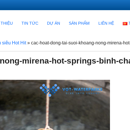
 THIỆU
TIN TỨC
DỰ ÁN
SẢN PHẨM
LIÊN HỆ
siêu Hot Hit
»
cac-hoat-dong-tai-suoi-khoang-nong-mirena-hot
-nong-mirena-hot-springs-binh-ch