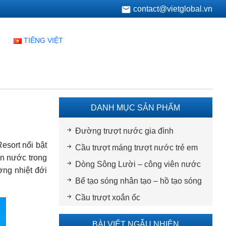
contact@vietglobal.vn
TIẾNG VIỆT
DANH MỤC SẢN PHẨM
Đường trượt nước gia đình
esort nổi bật
Cầu trượt máng trượt nước trẻ em
ên nước trong
Dòng Sông Lười – công viên nước
ờng nhiệt đới
Bể tạo sóng nhân tạo – hồ tạo sóng
Cầu trượt xoắn ốc
BÀI VIẾT NGẪU NHIÊN