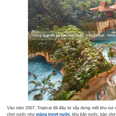
Vào năm 2007, Tropical đã đầu tư xây dựng một khu vui c
chơi nước như
máng trượt nước
, khu bắn nước, bàn chơi