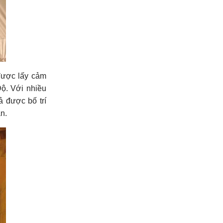
 được lấy cảm
ộ. Với nhiều
 được bố trí
n.