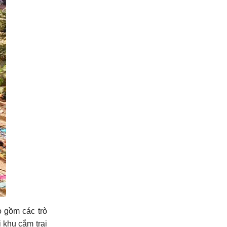
o gồm các trò
 khu cắm trại