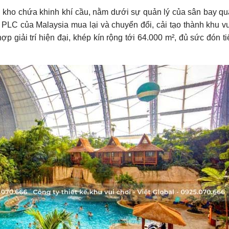
g kho chứa khinh khí cầu, nằm dưới sự quản lý của sân bay q
LC của Malaysia mua lại và chuyển đổi, cải tạo thành khu vui 
 hợp giải trí hiện đại, khép kín rộng tới 64.000 m², đủ sức đón 