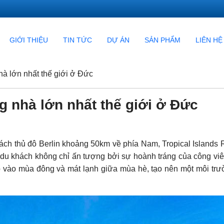
GIỚI THIỆU
TIN TỨC
DỰ ÁN
SẢN PHẨM
LIÊN HỆ
à lớn nhất thế giới ở Đức
 nhà lớn nhất thế giới ở Đức
ách thủ đô Berlin khoảng 50km về phía Nam, Tropical Islands R
du khách không chỉ ấn tượng bởi sự hoành tráng của công vi
 vào mùa đông và mát lạnh giữa mùa hè, tạo nên một môi trư