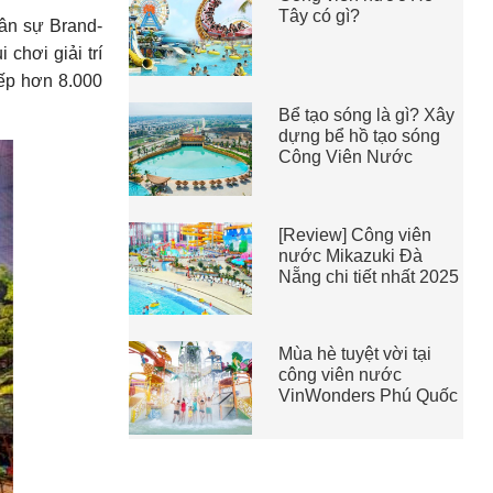
Tây có gì?
uân sự Brand-
chơi giải trí
tiếp hơn 8.000
Bể tạo sóng là gì? Xây
dựng bể hồ tạo sóng
Công Viên Nước
[Review] Công viên
nước Mikazuki Đà
Nẵng chi tiết nhất 2025
Mùa hè tuyệt vời tại
công viên nước
VinWonders Phú Quốc