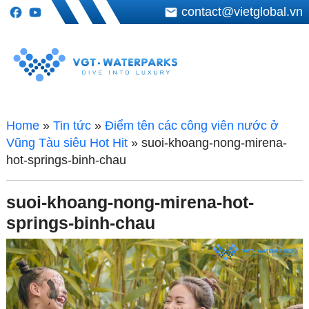
contact@vietglobal.vn
Home
»
Tin tức
»
Điểm tên các công viên nước ở
Vũng Tàu siêu Hot Hit
»
suoi-khoang-nong-mirena-
hot-springs-binh-chau
suoi-khoang-nong-mirena-hot-
springs-binh-chau