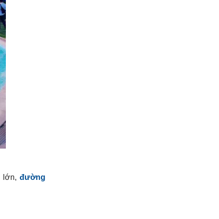
i lớn,
đường