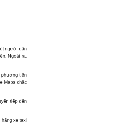
hút người dân
ến. Ngoài ra,
c phương tiện
le Maps chắc
uyển tiếp đến
 hãng xe taxi