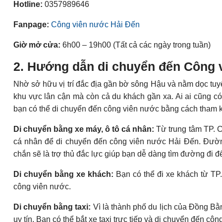
Hotline:
0357989646
Fanpage:
Công viên nước Hải Đến
Giờ mở cửa:
6h00 – 19h00 (Tất cả các ngày trong tuần)
2. Hướng dẫn di chuyển đến Công 
Nhờ sở hữu vị trí đắc địa gần bờ sông Hậu và nằm dọc tu
khu vực lân cận mà còn cả du khách gần xa. Ai ai cũng có
bạn có thể di chuyển đến công viên nước bằng cách tham kh
Di chuyển bằng xe máy, ô tô cá nhân:
Từ trung tâm TP. 
cá nhân để di chuyển đến công viên nước Hải Đến. Đườn
chắn sẽ là trợ thủ đắc lực giúp bạn dễ dàng tìm đường đi
Di chuyển bằng xe khách:
Bạn có thể đi xe khách từ TP
công viên nước.
Di chuyển bằng taxi:
Vì là thành phố du lịch của Đồng Bằ
uy tín. Bạn có thể bắt xe taxi trực tiếp và di chuyển đến c