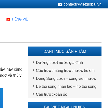
contact@vietglobal.vn
TIẾNG VIỆT
DANH MỤC SẢN PHẨM
Đường trượt nước gia đình
đây, hãy cùng
Cầu trượt máng trượt nước trẻ em
ngờ và thú vị
Dòng Sông Lười – công viên nước
Bể tạo sóng nhân tạo – hồ tạo sóng
Cầu trượt xoắn ốc
BÀI VIẾT NGẪU NHIÊN