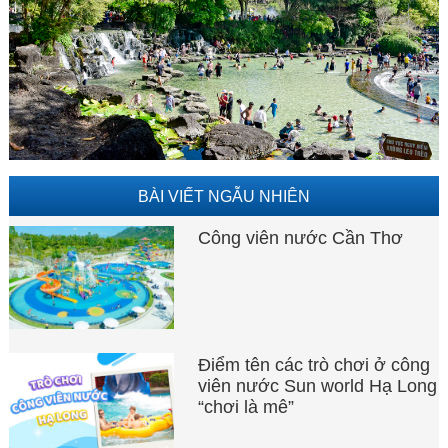
BÀI VIẾT NGẪU NHIÊN
Công viên nước Cần Thơ
Điểm tên các trò chơi ở công
viên nước Sun world Hạ Long
“chơi là mê”