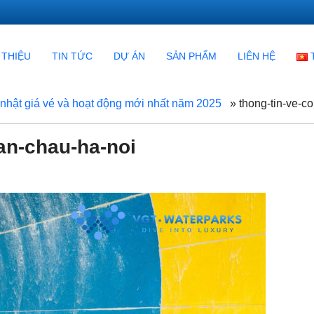
 THIỆU
TIN TỨC
DỰ ÁN
SẢN PHẨM
LIÊN HỆ
nhật giá vé và hoạt động mới nhất năm 2025
»
thong-tin-ve-c
an-chau-ha-noi