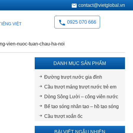
contact@vietglobal.vn
0925 070 666
TIẾNG VIỆT
ong-vien-nuoc-tuan-chau-ha-noi
DANH MỤC SẢN PHẨM
Đường trượt nước gia đình
Cầu trượt máng trượt nước trẻ em
Dòng Sông Lười – công viên nước
Bể tạo sóng nhân tạo – hồ tạo sóng
Cầu trượt xoắn ốc
BÀI VIẾT NGẪU NHIÊN