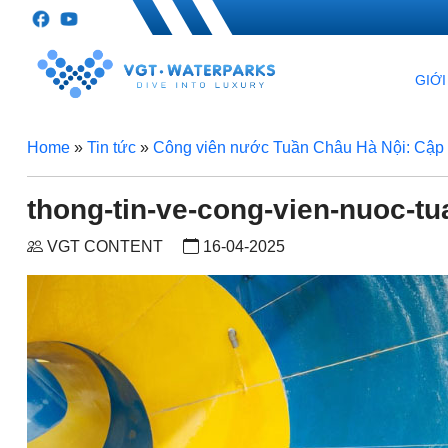
GIỚI
Home
»
Tin tức
»
Công viên nước Tuần Châu Hà Nội: Cập 
thong-tin-ve-cong-vien-nuoc-tu
VGT CONTENT
16-04-2025