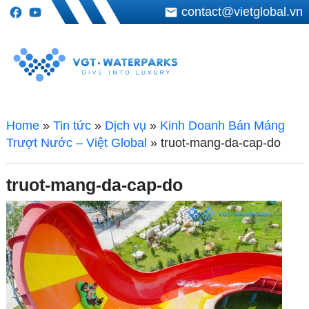
contact@vietglobal.vn
Home
»
Tin tức
»
Dịch vụ
»
Kinh Doanh Bán Máng
Trượt Nước – Việt Global
»
truot-mang-da-cap-do
truot-mang-da-cap-do