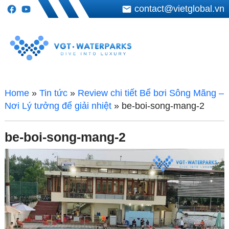
contact@vietglobal.vn
Home
»
Tin tức
»
Review chi tiết Bể bơi Sông Mãng –
Nơi Lý tưởng để giải nhiệt
»
be-boi-song-mang-2
be-boi-song-mang-2