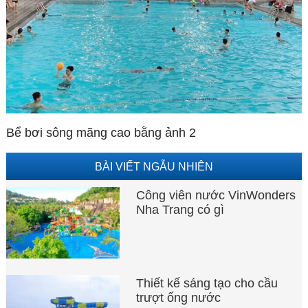
Bể bơi sông mãng cao bằng ảnh 2
BÀI VIẾT NGẪU NHIÊN
Công viên nước VinWonders
Nha Trang có gì
Thiết kế sáng tạo cho cầu
trượt ống nước