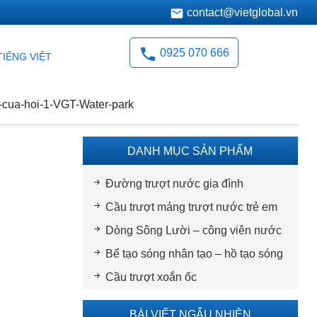
contact@vietglobal.vn
0925 070 666
TIẾNG VIỆT
-cua-hoi-1-VGT-Water-park
DANH MỤC SẢN PHẨM
Đường trượt nước gia đình
Cầu trượt máng trượt nước trẻ em
Dòng Sông Lười – công viên nước
Bể tạo sóng nhân tạo – hồ tạo sóng
Cầu trượt xoắn ốc
BÀI VIẾT NGẪU NHIÊN