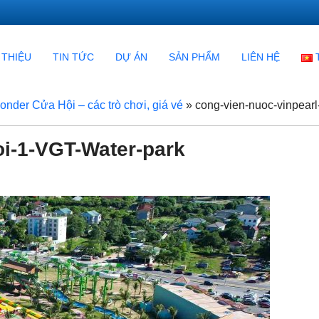
 THIỆU
TIN TỨC
DỰ ÁN
SẢN PHẨM
LIÊN HỆ
nder Cửa Hội – các trò chơi, giá vé
»
cong-vien-nuoc-vinpearl
oi-1-VGT-Water-park