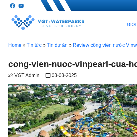
GIỚI
Home
»
Tin tức
»
Tin dự án
»
Review công viên nước Vinwo
cong-vien-nuoc-vinpearl-cua-h
VGT Admin
03-03-2025