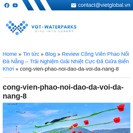
contact@vietglobal.vn
Home
»
Tin tức
»
Blog
»
Review Công Viên Phao Nổi
Đà Nẵng – Trải Nghiệm Giải Nhiệt Cực Đã Giữa Biển
Khơi
»
cong-vien-phao-noi-dao-da-voi-da-nang-8
cong-vien-phao-noi-dao-da-voi-da-
nang-8