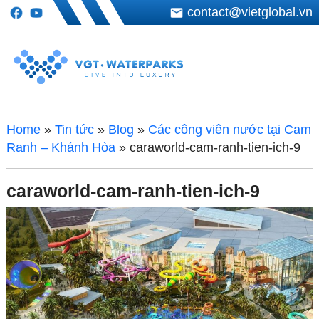
contact@vietglobal.vn
Home
»
Tin tức
»
Blog
»
Các công viên nước tại Cam
Ranh – Khánh Hòa
»
caraworld-cam-ranh-tien-ich-9
caraworld-cam-ranh-tien-ich-9