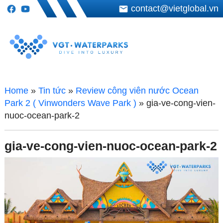
contact@vietglobal.vn
Home
»
Tin tức
»
Review công viên nước Ocean
Park 2 ( Vinwonders Wave Park )
»
gia-ve-cong-vien-
nuoc-ocean-park-2
gia-ve-cong-vien-nuoc-ocean-park-2