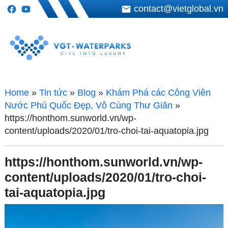
contact@vietglobal.vn
Home
»
Tin tức
»
Blog
»
Khám Phá các Công Viên
Nước Phú Quốc Đẹp, Vô Cùng Thư Giãn
»
https://honthom.sunworld.vn/wp-
content/uploads/2020/01/tro-choi-tai-aquatopia.jpg
https://honthom.sunworld.vn/wp-
content/uploads/2020/01/tro-choi-
tai-aquatopia.jpg